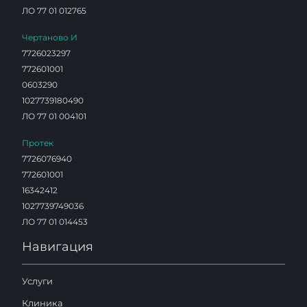
ЛО 77 01 012765
Чертаново И
7726023297
772601001
0603290
1027739180490
ЛО 77 01 004101
Протек
7726076940
772601001
16342412
1027739749036
ЛО 77 01 014453
Навигация
Услуги
Клиника