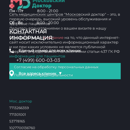
Пн - Пт
8:00 - 21:00
Сеть медицинских центров "Московский доктор" – это, в
первую очередь, высокий уровень обслуживания и
Сб - Вс
8:00 - 20:00
здоровье пациентов
Делитесь впечатлениями о вашем визите в нашу
КОНТАКТНАЯ
клинику
ИНФОРМАЦИЯ:
Обращаем ваше
внимание
на то, что данный интернет-
сайт носит исключительно информационный характер
и ни при каких условиях не является публичной
Единый номер для всех клиник
офертой, определяемой положениями статьи 437 ГК РФ
информация для пациентов
+7 (499) 600-03-03
Согласие на обработку персональных данных
▼
Все адреса клиник
Политика конфиденциальности
Мос. доктор
7713266359
771301001
53778165
1027700136760