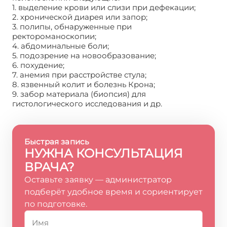
1. выделение крови или слизи при дефекации;
2. хронической диарея или запор;
3. полипы, обнаруженные при
ректороманоскопии;
4. абдоминальные боли;
5. подозрение на новообразование;
6. похудение;
7. анемия при расстройстве стула;
8. язвенный колит и болезнь Крона;
9. забор материала (биопсия) для
гистологического исследования и др.
Быстрая запись
НУЖНА КОНСУЛЬТАЦИЯ
ВРАЧА?
Оставьте заявку — администратор
подберёт удобное время и сориентирует
по подготовке.