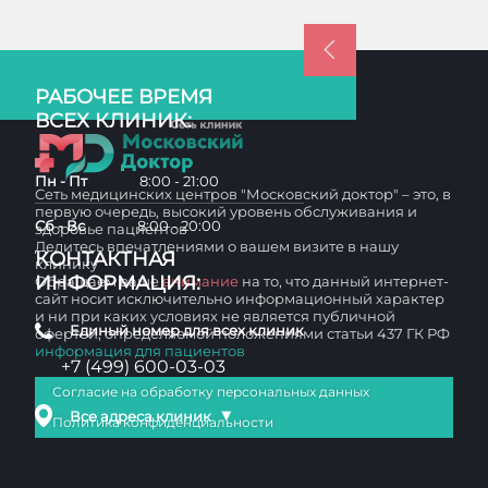
РАБОЧЕЕ ВРЕМЯ
ВСЕХ КЛИНИК:
Пн - Пт
8:00 - 21:00
Сеть медицинских центров "Московский доктор" – это, в
первую очередь, высокий уровень обслуживания и
Сб - Вс
8:00 - 20:00
здоровье пациентов
Делитесь впечатлениями о вашем визите в нашу
КОНТАКТНАЯ
клинику
ИНФОРМАЦИЯ:
Обращаем ваше
внимание
на то, что данный интернет-
сайт носит исключительно информационный характер
и ни при каких условиях не является публичной
Единый номер для всех клиник
офертой, определяемой положениями статьи 437 ГК РФ
информация для пациентов
+7 (499) 600-03-03
Согласие на обработку персональных данных
▼
Все адреса клиник
Политика конфиденциальности