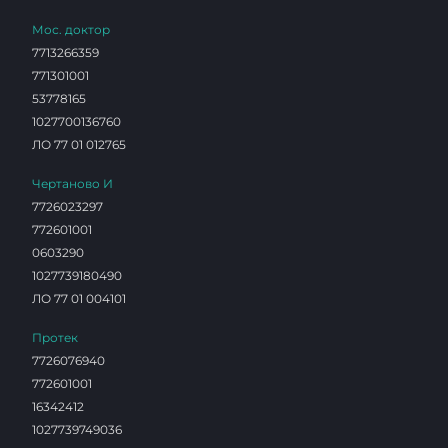
Мос. доктор
7713266359
771301001
53778165
1027700136760
ЛО 77 01 012765
Чертаново И
7726023297
772601001
0603290
1027739180490
ЛО 77 01 004101
Протек
7726076940
772601001
16342412
1027739749036