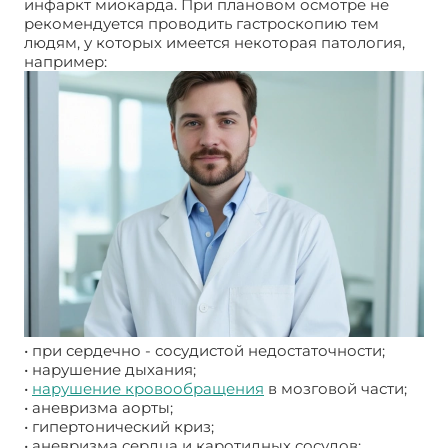
инфаркт миокарда. При плановом осмотре не
рекомендуется проводить гастроскопию тем
людям, у которых имеется некоторая патология,
например:
• при сердечно - сосудистой недостаточности;
• нарушение дыхания;
•
нарушение кровообращения
в мозговой части;
• аневризма аорты;
• гипертонический криз;
• аневризма сердца и каротидных сосудов;