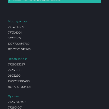
Мос. доктор
7713266359
771301001
53778165
1027700136760
ЛО 77 01 012765
Чертаново И
7726023297
772601001
0603290
1027739180490
ЛО 77 01 004101
Протек
7726076940
772601001