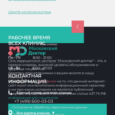
Центр колоноскопии
РАБОЧЕЕ ВРЕМЯ
ВСЕХ КЛИНИК:
Пн - Пт
8:00 - 21:00
Сеть медицинских центров "Московский доктор" – это, в
первую очередь, высокий уровень обслуживания и
Сб - Вс
8:00 - 20:00
здоровье пациентов
Делитесь впечатлениями о вашем визите в нашу
КОНТАКТНАЯ
клинику
ИНФОРМАЦИЯ:
Обращаем ваше
внимание
на то, что данный интернет-
сайт носит исключительно информационный характер
и ни при каких условиях не является публичной
Единый номер для всех клиник
офертой, определяемой положениями статьи 437 ГК РФ
информация для пациентов
+7 (499) 600-03-03
Согласие на обработку персональных данных
▼
Все адреса клиник
Политика конфиденциальности