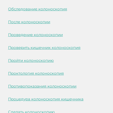
Обследование колоноскопия
После колоноскопии
Проведение колоноскопии
Проверить кишечник колоноскопия
Пройти колоноскопию
Проктология колоноскопия
Противопоказания колоноскопии
Процедура колоноскопия кишечника
Сделать колоноскопию