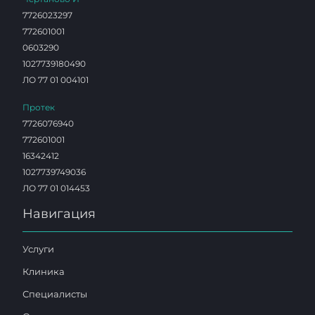
7726023297
772601001
0603290
1027739180490
ЛО 77 01 004101
Протек
7726076940
772601001
16342412
1027739749036
ЛО 77 01 014453
Навигация
Услуги
Клиника
Специалисты