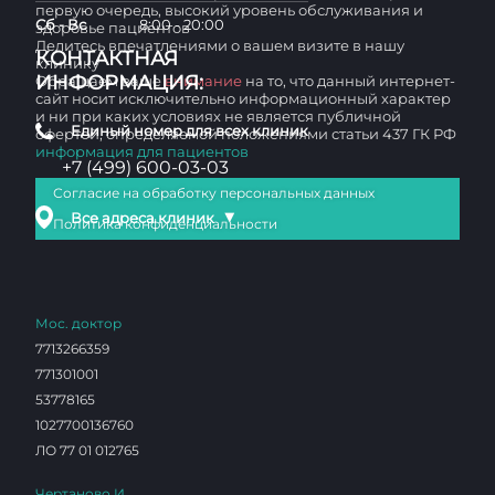
первую очередь, высокий уровень обслуживания и
Сб - Вс
8:00 - 20:00
здоровье пациентов
Делитесь впечатлениями о вашем визите в нашу
КОНТАКТНАЯ
клинику
ИНФОРМАЦИЯ:
Обращаем ваше
внимание
на то, что данный интернет-
сайт носит исключительно информационный характер
и ни при каких условиях не является публичной
Единый номер для всех клиник
офертой, определяемой положениями статьи 437 ГК РФ
информация для пациентов
+7 (499) 600-03-03
Согласие на обработку персональных данных
▼
Все адреса клиник
Политика конфиденциальности
Мос. доктор
7713266359
771301001
53778165
1027700136760
ЛО 77 01 012765
Чертаново И