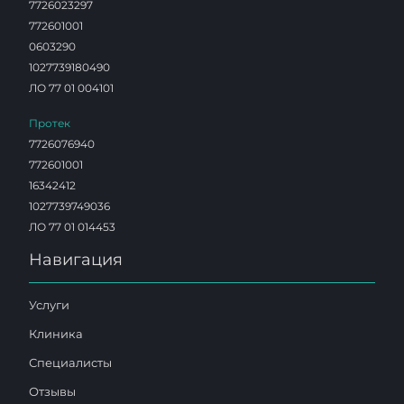
7726023297
772601001
0603290
1027739180490
ЛО 77 01 004101
Протек
7726076940
772601001
16342412
1027739749036
ЛО 77 01 014453
Навигация
Услуги
Клиника
Специалисты
Отзывы