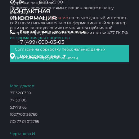
Сб - Вс
8:00 - 20:00
здоровье пациентов
Делитесь впечатлениями о вашем визите в нашу
КОНТАКТНАЯ
клинику
ИНФОРМАЦИЯ:
Обращаем ваше
внимание
на то, что данный интернет-
сайт носит исключительно информационный характер
и ни при каких условиях не является публичной
Единый номер для всех клиник
офертой, определяемой положениями статьи 437 ГК РФ
информация для пациентов
+7 (499) 600-03-03
Согласие на обработку персональных данных
▼
Все адреса клиник
Политика конфиденциальности
Мос. доктор
7713266359
771301001
53778165
1027700136760
ЛО 77 01 012765
Чертаново И