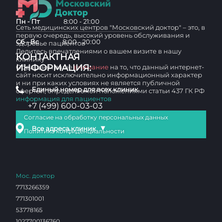
Пн - Пт
8:00 - 21:00
Сеть медицинских центров "Московский доктор" – это, в
первую очередь, высокий уровень обслуживания и
Сб - Вс
8:00 - 20:00
здоровье пациентов
Делитесь впечатлениями о вашем визите в нашу
КОНТАКТНАЯ
клинику
ИНФОРМАЦИЯ:
Обращаем ваше
внимание
на то, что данный интернет-
сайт носит исключительно информационный характер
и ни при каких условиях не является публичной
Единый номер для всех клиник
офертой, определяемой положениями статьи 437 ГК РФ
информация для пациентов
+7 (499) 600-03-03
Согласие на обработку персональных данных
▼
Все адреса клиник
Политика конфиденциальности
Мос. доктор
7713266359
771301001
53778165
1027700136760