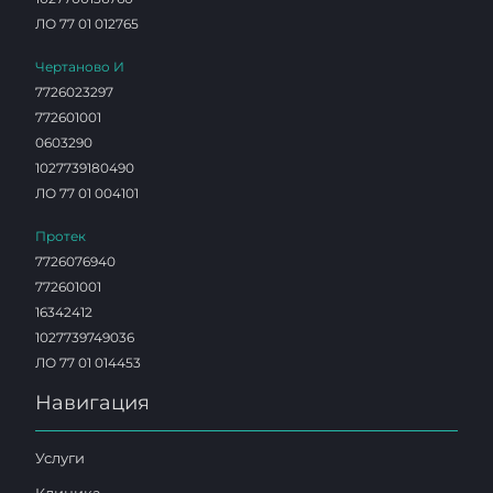
ЛО 77 01 012765
Чертаново И
7726023297
772601001
0603290
1027739180490
ЛО 77 01 004101
Протек
7726076940
772601001
16342412
1027739749036
ЛО 77 01 014453
Навигация
Услуги