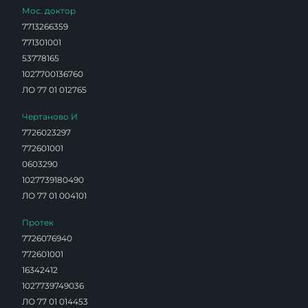
Мос. доктор
7713266359
771301001
53778165
1027700136760
ЛО 77 01 012765
Чертаново И
7726023297
772601001
0603290
1027739180490
ЛО 77 01 004101
Протек
7726076940
772601001
16342412
1027739749036
ЛО 77 01 014453