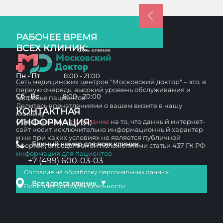
РАБОЧЕЕ ВРЕМЯ
ВСЕХ КЛИНИК:
Пн - Пт
8:00 - 21:00
Сеть медицинских центров "Московский доктор" – это, в
первую очередь, высокий уровень обслуживания и
Сб - Вс
8:00 - 20:00
здоровье пациентов
Делитесь впечатлениями о вашем визите в нашу
КОНТАКТНАЯ
клинику
ИНФОРМАЦИЯ:
Обращаем ваше
внимание
на то, что данный интернет-
сайт носит исключительно информационный характер
и ни при каких условиях не является публичной
Единый номер для всех клиник
офертой, определяемой положениями статьи 437 ГК РФ
информация для пациентов
+7 (499) 600-03-03
Согласие на обработку персональных данных
▼
Все адреса клиник
Политика конфиденциальности