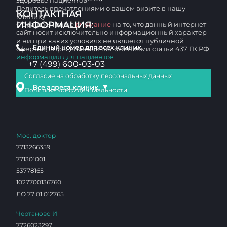
здоровье пациентов
Делитесь впечатлениями о вашем визите в нашу
КОНТАКТНАЯ
клинику
ИНФОРМАЦИЯ:
Обращаем ваше
внимание
на то, что данный интернет-
сайт носит исключительно информационный характер
и ни при каких условиях не является публичной
Единый номер для всех клиник
офертой, определяемой положениями статьи 437 ГК РФ
информация для пациентов
+7 (499) 600-03-03
Согласие на обработку персональных данных
▼
Все адреса клиник
Политика конфиденциальности
Мос. доктор
7713266359
771301001
53778165
1027700136760
ЛО 77 01 012765
Чертаново И
7726023297