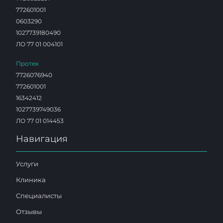
772601001
0603290
1027739180490
ЛО 77 01 004101
Протек
7726076940
772601001
16342412
1027739749036
ЛО 77 01 014453
Навигация
Услуги
Клиника
Специалисты
Отзывы