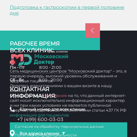
Подготовка к гастроскопии в первой половине
дня
РАБОЧЕЕ ВРЕМЯ
ВСЕХ КЛИНИК:
Пн - Пт
8:00 - 21:00
Сеть медицинских центров "Московский доктор" – это, в
первую очередь, высокий уровень обслуживания и
Сб - Вс
8:00 - 20:00
здоровье пациентов
Делитесь впечатлениями о вашем визите в нашу
КОНТАКТНАЯ
клинику
ИНФОРМАЦИЯ:
Обращаем ваше
внимание
на то, что данный интернет-
сайт носит исключительно информационный характер
и ни при каких условиях не является публичной
Единый номер для всех клиник
офертой, определяемой положениями статьи 437 ГК РФ
информация для пациентов
+7 (499) 600-03-03
Согласие на обработку персональных данных
▼
Все адреса клиник
Политика конфиденциальности