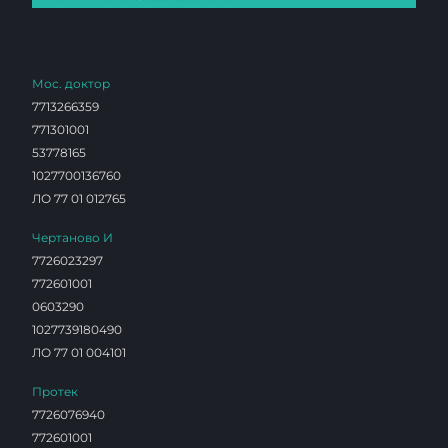
Мос. доктор
7713266359
771301001
53778165
1027700136760
ЛО 77 01 012765
Чертаново И
7726023297
772601001
0603290
1027739180490
ЛО 77 01 004101
Протек
7726076940
772601001